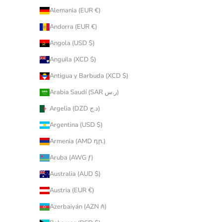
Alemania (EUR €)
Andorra (EUR €)
Angola (USD $)
Anguila (XCD $)
Antigua y Barbuda (XCD $)
Arabia Saudí (SAR ر.س)
Argelia (DZD د.ج)
Argentina (USD $)
Armenia (AMD դր.)
Aruba (AWG ƒ)
Australia (AUD $)
Austria (EUR €)
Azerbaiyán (AZN ₼)