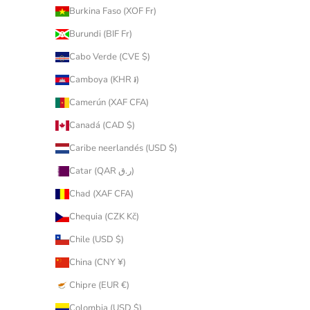
Burkina Faso (XOF Fr)
Burundi (BIF Fr)
Cabo Verde (CVE $)
Camboya (KHR ៛)
Camerún (XAF CFA)
Canadá (CAD $)
Caribe neerlandés (USD $)
Catar (QAR ر.ق)
Chad (XAF CFA)
Chequia (CZK Kč)
Chile (USD $)
China (CNY ¥)
Chipre (EUR €)
Colombia (USD $)