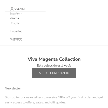
CUENTA
Español
Idioma
English
Español
简体中文
Viva Magenta Collection
A Splash of Color with Pantone Color of the Year 2023 Viva Magenta!
Viva Magenta Collection
Esta colección está vacía
SEGUIR COMPRANDO
Newsletter
Sign up for our newsletters to receive
10% off
your first order and get
early access to offers, sales, and gift guides.