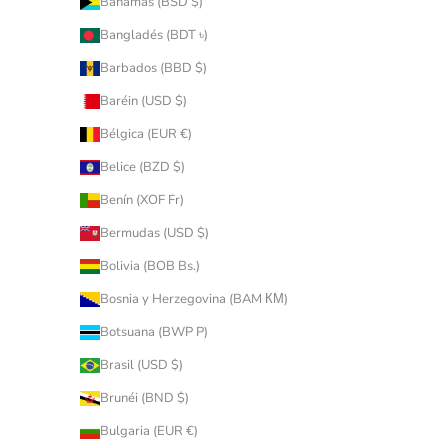
Bahamas (BSD $)
Bangladés (BDT ৳)
Barbados (BBD $)
Baréin (USD $)
Bélgica (EUR €)
Belice (BZD $)
Benín (XOF Fr)
Bermudas (USD $)
Bolivia (BOB Bs.)
Bosnia y Herzegovina (BAM КМ)
Botsuana (BWP P)
Brasil (USD $)
Brunéi (BND $)
Bulgaria (EUR €)