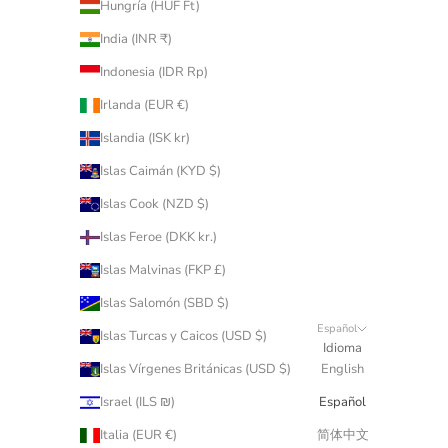
Hungría (HUF Ft)
India (INR ₹)
Indonesia (IDR Rp)
Irlanda (EUR €)
Islandia (ISK kr)
Islas Caimán (KYD $)
Islas Cook (NZD $)
Islas Feroe (DKK kr.)
Islas Malvinas (FKP £)
Islas Salomón (SBD $)
Español
Islas Turcas y Caicos (USD $)
Idioma
Islas Vírgenes Británicas (USD $)
English
Israel (ILS ₪)
Español
Italia (EUR €)
简体中文