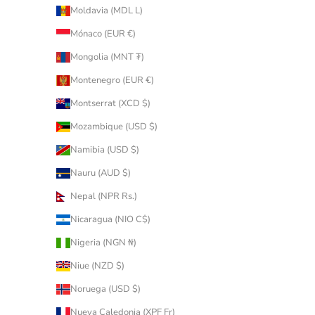
Moldavia (MDL L)
Mónaco (EUR €)
Mongolia (MNT ₮)
Montenegro (EUR €)
Montserrat (XCD $)
Mozambique (USD $)
Namibia (USD $)
Nauru (AUD $)
Nepal (NPR Rs.)
Nicaragua (NIO C$)
Nigeria (NGN ₦)
Niue (NZD $)
Noruega (USD $)
Nueva Caledonia (XPF Fr)