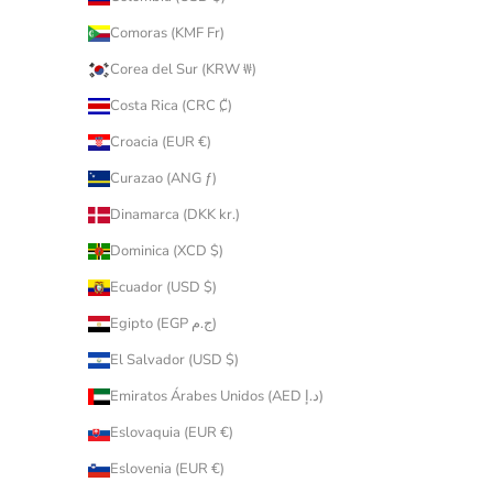
Comoras (KMF Fr)
Corea del Sur (KRW ₩)
Costa Rica (CRC ₡)
Croacia (EUR €)
Curazao (ANG ƒ)
Dinamarca (DKK kr.)
Dominica (XCD $)
Ecuador (USD $)
Egipto (EGP ج.م)
El Salvador (USD $)
Emiratos Árabes Unidos (AED د.إ)
Eslovaquia (EUR €)
Eslovenia (EUR €)