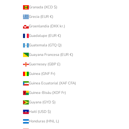
Granada (XCD $)
Grecia (EUR €)
Groenlandia (DKK kr.)
Guadalupe (EUR €)
Guatemala (GTQ Q)
Guayana Francesa (EUR €)
Guernesey (GBP £)
Guinea (GNF Fr)
Guinea Ecuatorial (XAF CFA)
Guinea-Bisáu (XOF Fr)
Guyana (GYD $)
Haití (USD $)
Honduras (HNL L)