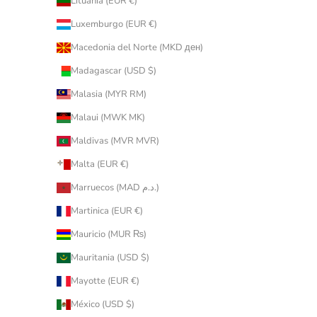
Lituania (EUR €)
Luxemburgo (EUR €)
Macedonia del Norte (MKD ден)
Madagascar (USD $)
Malasia (MYR RM)
Malaui (MWK MK)
Maldivas (MVR MVR)
Malta (EUR €)
Marruecos (MAD د.م.)
Martinica (EUR €)
Mauricio (MUR ₨)
Mauritania (USD $)
Mayotte (EUR €)
México (USD $)