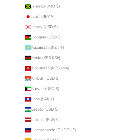
Jamaica (JMD $)
Japón (JPY ¥)
Jersey (USD $)
Jordania (USD $)
Kazajistán (KZT ₸)
Kenia (KES KSh)
Kirguistán (KGS som)
Kiribati (USD $)
Kuwait (USD $)
Laos (LAK ₭)
Lesoto (USD $)
Letonia (EUR €)
Liechtenstein (CHF CHF)