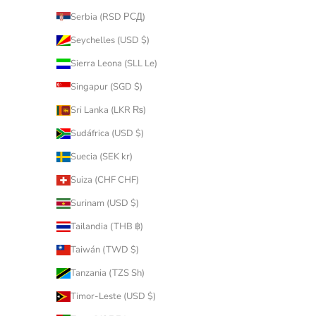
Serbia (RSD РСД)
Seychelles (USD $)
Sierra Leona (SLL Le)
Singapur (SGD $)
Sri Lanka (LKR ₨)
Sudáfrica (USD $)
Suecia (SEK kr)
Suiza (CHF CHF)
Surinam (USD $)
Tailandia (THB ฿)
Taiwán (TWD $)
Tanzania (TZS Sh)
Timor-Leste (USD $)