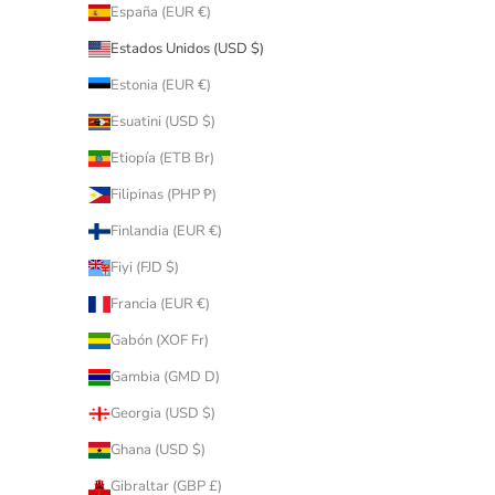
España (EUR €)
Estados Unidos (USD $)
Estonia (EUR €)
Esuatini (USD $)
Etiopía (ETB Br)
Filipinas (PHP ₱)
Finlandia (EUR €)
Fiyi (FJD $)
Francia (EUR €)
Gabón (XOF Fr)
Gambia (GMD D)
Georgia (USD $)
Ghana (USD $)
Gibraltar (GBP £)