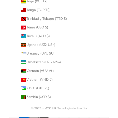
Togo (XOF Fr)
Tonga (TOP T$)
Trinidad y Tobago (TTD $)
Túnez (USD $)
Tuvalu (AUD $)
Uganda (UGX USh)
Uruguay (UYU $U)
Uzbekistán (UZS so'm)
Vanuatu (VUV Vt)
Vietnam (VND ₫)
Yibuti (DJF Fdj)
Zambia (USD $)
© 2026 - MYK Silk
Tecnología de Shopify