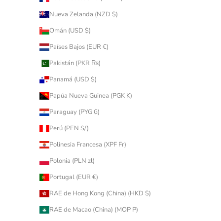
Nueva Zelanda (NZD $)
Omán (USD $)
Países Bajos (EUR €)
Pakistán (PKR ₨)
Panamá (USD $)
Papúa Nueva Guinea (PGK K)
Paraguay (PYG ₲)
Perú (PEN S/)
Polinesia Francesa (XPF Fr)
Polonia (PLN zł)
Portugal (EUR €)
RAE de Hong Kong (China) (HKD $)
RAE de Macao (China) (MOP P)