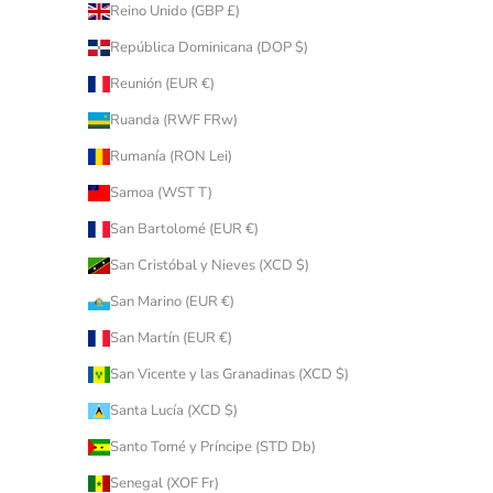
Reino Unido (GBP £)
República Dominicana (DOP $)
Reunión (EUR €)
Ruanda (RWF FRw)
Rumanía (RON Lei)
Samoa (WST T)
San Bartolomé (EUR €)
San Cristóbal y Nieves (XCD $)
San Marino (EUR €)
San Martín (EUR €)
San Vicente y las Granadinas (XCD $)
Santa Lucía (XCD $)
Santo Tomé y Príncipe (STD Db)
Senegal (XOF Fr)