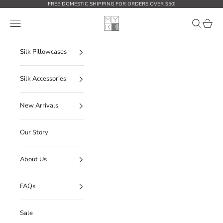
Ir al contenido
FREE DOMESTIC SHIPPING FOR ORDERS OVER $50!
MYK Silk
Abrir menú de navegación
Abrir búsq
Abrir c
Silk Pillowcases
Silk Accessories
New Arrivals
Our Story
About Us
FAQs
Sale