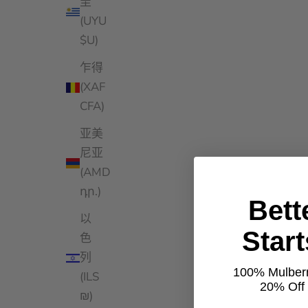
圭
(UYU
$U)
乍得
(XAF
CFA)
亚美
尼亚
(AMD
դր.)
Bett
以
Star
色
列
100% Mulberr
(ILS
20% Off t
₪)