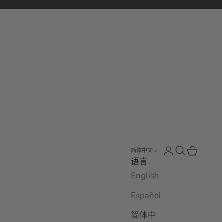
打开账户页面
打开搜索
打开购物
简体中文
语言
English
Español
简体中