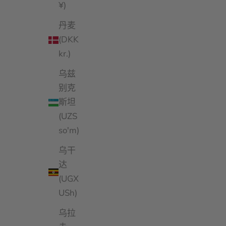
¥)
丹麦
(DKK
kr.)
乌兹
别克
斯坦
(UZS
so'm)
乌干
达
(UGX
USh)
乌拉