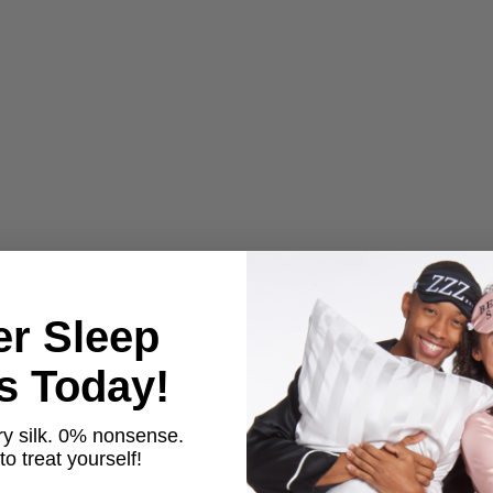
er Sleep
ts Today!
y silk. 0% nonsense.
o treat yourself!