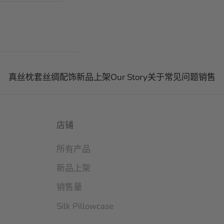
真丝枕套
丝绸配饰
新品上架
Our Story
关于
常见问题
销售
店铺
所有产品
新品上架
销售量
Silk Pillowcase