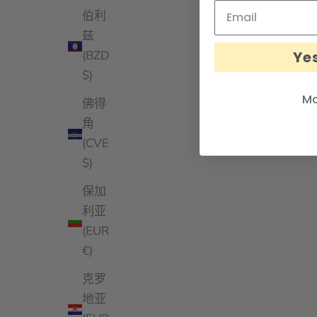
伯利
兹
Yes
(BZD
$)
Ma
佛得
角
(CVE
$)
保加
利亚
(EUR
€)
克罗
地亚