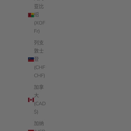
亚比
绍
(XOF
Fr)
列支
敦士
登
(CHF
CHF)
加拿
大
(CAD
$)
加纳