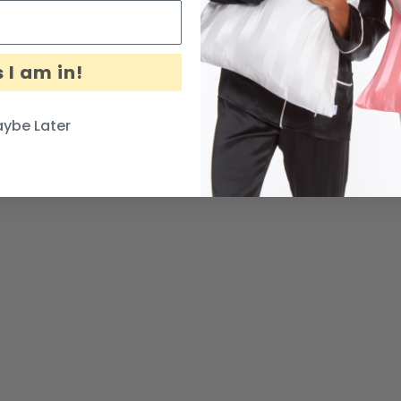
 I am in!
ybe Later