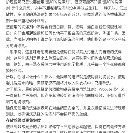
护理说明只是说要使用“温和的洗涤剂”，但您可能不知道“温和的洗涤
剂”是什么意思。这并不
意味着
洗涤剂没有香味或染料。一种无味、低过
敏性、多用途的洗涤剂如果含有错误的成分，会像普通的蓝色香味洗涤
剂一样严重地破坏丝绸。
您使用的洗涤剂中不得含有蛋白酶、酶、酒精、漂白剂或任何碱性物
质：它们会
溶解
丝绸和任何其他基于蛋白质的天然织物，例如羊毛。因
此，当服装说明书上说要使用温和的洗涤剂时，他们指的是不含这些成
分的洗涤剂。
一般来说，这意味着您需要避免使用任何以其抗污能力而自豪的洗涤
剂：这些洗涤剂是用来去除蛋白质的，这意味着它们也会杀死您的丝
绸。例如，由于洗衣袋涂层中使用的化学物质，几乎每一个洗衣袋都会
损坏丝绸。
所以，你可以做什么？那么，最简​​单的选择就是使用婴儿洗发水。使用
婴儿洗发水的唯一问题是您不能将其放入洗衣机中 - 只能手洗。
对于机洗，最好的选择是为精致物品选择专用洗涤剂：Woolite 多年来
一直是标准洗涤剂，但许多其他较新的洗涤剂也同样有效，还有大量丝
绸专用洗涤剂。
确保您使用的洗涤剂表明它对丝绸是安全的，并且永远记得先进行现场
测试，以确保您选择的洗涤剂不会损坏您的丝绸。
存放丝绸以避免皱纹
使丝绸非常光滑的品质如果储存不当也很容易起皱。保持它的最佳方法