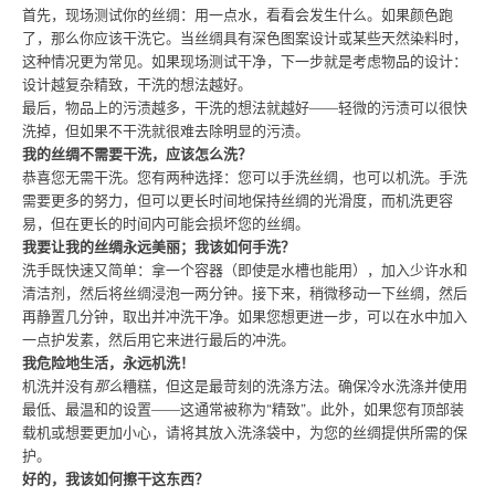
首先，现场测试你的丝绸：用一点水，看看会发生什么。如果颜色跑
了，那么你应该干洗它。当丝绸具有深色图案设计或某些天然染料时，
这种情况更为常见。如果现场测试干净，下一步就是考虑物品的设计：
设计越复杂精致，干洗的想法越好。
最后，物品上的污渍越多，干洗的想法就越好——轻微的污渍可以很快
洗掉，但如果不干洗就很难去除明显的污渍。
我的丝绸不需要干洗，应该怎么洗？
恭喜您无需干洗。您有两种选择：您可以手洗丝绸，也可以机洗。手洗
需要更多的努力，但可以更长时间地保持丝绸的光滑度，而机洗更容
易，但在更长的时间内可能会损坏您的丝绸。
我要让我的丝绸永远美丽；我该如何手洗？
洗手既快速又简单：拿一个容器（即使是水槽也能用），加入少许水和
清洁剂，然后将丝绸浸泡一两分钟。接下来，稍微移动一下丝绸，然后
再静置几分钟，取出并冲洗干净。如果您想更进一步，可以在水中加入
一点护发素，然后用它来进行最后的冲洗。
我危险地生活，永远机洗！
机洗并没有
那么
糟糕，但这是最苛刻的洗涤方法。确保冷水洗涤并使用
最低、最温和的设置——这通常被称为“精致”。此外，如果您有顶部装
载机或想要更加小心，请将其放入洗涤袋中，为您的丝绸提供所需的保
护。
好的，我该如何擦干这东西？