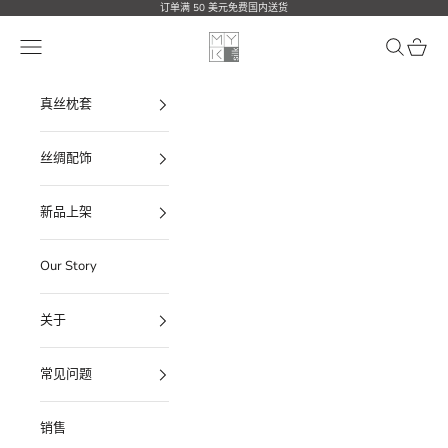
跳转到内容
订单满 50 美元免费国内送货
MYK Silk
打开导航菜单
打开搜索
打开购
真丝枕套
丝绸配饰
新品上架
Our Story
关于
常见问题
销售