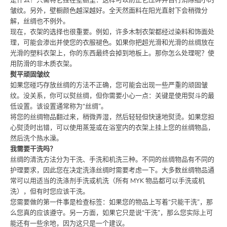
是什么？只需将它挂在壁橱里：这样可以防止它压碎并自行消除细小的
皱纹。另外，壁橱颜色越深越好。全天然面料在阳光直射下会稍微分
解，丝绸也不例外。
现在，衣架的选择也很重要。例如，许多木制衣架都经过染料和饰面处
理，可能会渗出并使您的衣服褪色。如果你把超光滑和光滑的丝绸放在
光滑的塑料衣架上，你的东西最终会掉到地板上。那你怎么处理呢？使
用防滑的非木质衣架。
熨平顽固皱纹
如果您碰巧存放丝绸的方法不正确，您可能会出现一些严重的顽固皱
纹。没关系，你可以熨丝绸，但你需要小心一点：关键是使用熨斗的最
低设置。该设置通常称为“丝绸”。
将您的丝绸物品翻过来，稍微弄湿，然后轻轻但快速地熨烫。如果您担
心熨烫时出错，可以使用蒸笼或在浴室内的衣架上挂上您的丝绸物品，
然后洗个热水澡。
我需要干洗吗？
丝绸的清洗方法分为干洗、手洗和机洗三种。不同的丝绸物品有不同的
护理要求，因此您在决定洗涤丝绸时需要考虑一下。大多数丝绸物品通
常可以用适当的洗涤剂手洗或机洗（所有 MYK 物品都可以手洗或机
洗），但有时您应该干洗。
您需要做的第一件事是检查标签：如果您的物品上写着“只能干洗”，那
么您真的应该遵守。另一方面，如果它只是说“干洗”，那么您实际上可
能还有一些余地，因为这只是一个建议。