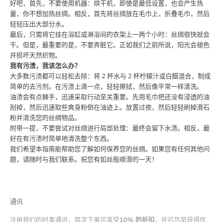
好吧，首先，不要使用机器：烘干机，即使是最低设置，也会产生热
量，你不想加热丝绸。相反，首先将丝绸放在毛巾上，折叠毛巾，然后
轻轻压出大部分水。
最后，只需将它挂在浴缸或淋浴间的衣架上一两个小时：丝绸很快就会
干。但是，最重要的是，不要弄脏它。正如我们之前所说，阳光会褪色
并损坏天然织物。
我有污渍，我该怎么办？
大多数污渍都可以轻松去除：将 2 杯水与 2 杯柠檬汁或白醋混合，制成
简单的去污剂。在污渍上滴一点，轻轻擦拭，然后像平常一样清洗。
油渍会有点棘手，迅速采取行动至关重要。先用毛巾把还没有浸透的油
刮掉，然后迅速取些爽身粉倒在油迹上。放置过夜，然后轻轻刷掉滑石
粉并清洗您的丝绸物品。
附带一提，不要尝试对丝绸进行局部处理：最终会留下水渍。相反，最
好在有污渍时简单地清洗整个东西。
我们希望本指南能帮助您了解如何保养您的丝绸。如果您有任何其他问
题，请随时与
我们联系
。祝您有如丝般顺滑的一天！
通讯
注册我们的时事通讯，首次下单可享受
10% 的折扣
，并可尽早获得优