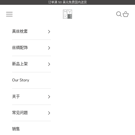
跳转到内容
订单满 50 美元免费国内送货
MYK Silk
打开导航菜单
打开搜索
打开购
真丝枕套
丝绸配饰
新品上架
Our Story
关于
常见问题
销售