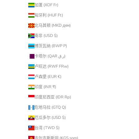
加蓬 (XOF Fr)
匈牙利 (HUF Ft)
北马其顿 (MKD ден)
南非 (USD $)
博茨瓦纳 (BWP P)
卡塔尔 (QAR ر.ق)
卢旺达 (RWF FRw)
卢森堡 (EUR €)
印度 (INR ₹)
印度尼西亚 (IDR Rp)
危地马拉 (GTQ Q)
厄瓜多尔 (USD $)
台湾 (TWD $)
吉尔吉斯斯坦 (KGS som)