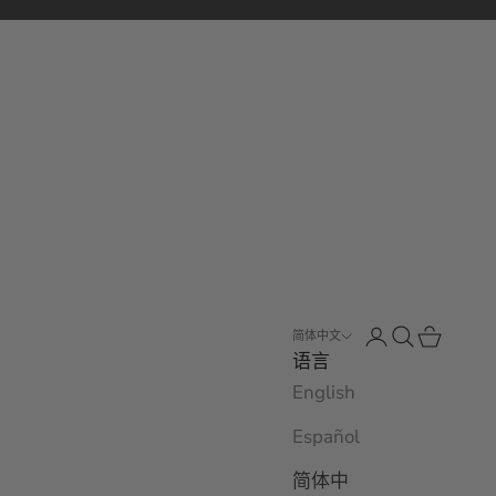
打开账户页面
打开搜索
打开购物
简体中文
语言
English
Español
简体中