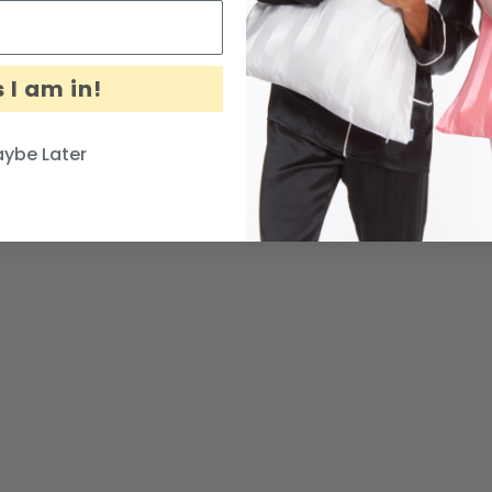
 I am in!
ybe Later