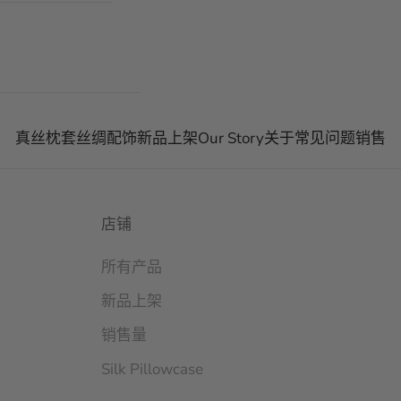
真丝枕套
丝绸配饰
新品上架
Our Story
关于
常见问题
销售
店铺
所有产品
新品上架
销售量
Silk Pillowcase