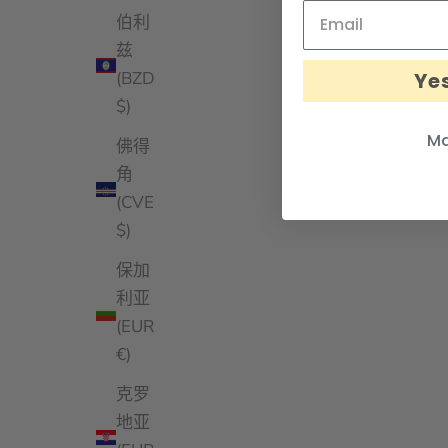
伯利
兹
Yes
(BZD
$)
Ma
佛得
角
(CVE
$)
保加
利亚
(EUR
€)
克罗
地亚