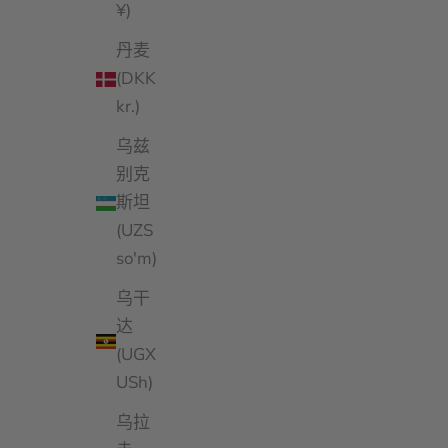
¥)
丹麦
(DKK
kr.)
乌兹
别克
斯坦
(UZS
so'm)
乌干
达
(UGX
USh)
乌拉