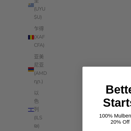
圭
(UYU
$U)
乍得
(XAF
CFA)
亚美
尼亚
(AMD
դր.)
Bett
以
Star
色
列
100% Mulberr
(ILS
20% Off t
₪)