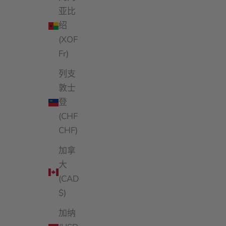
亚比
绍
(XOF
Fr)
列支
敦士
登
(CHF
CHF)
加拿
大
(CAD
$)
加纳