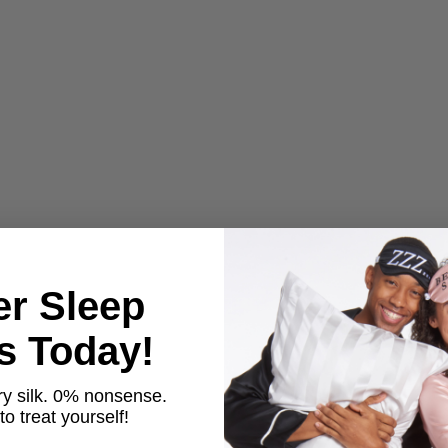
er Sleep
ts Today!
y silk. 0% nonsense.
o treat yourself!